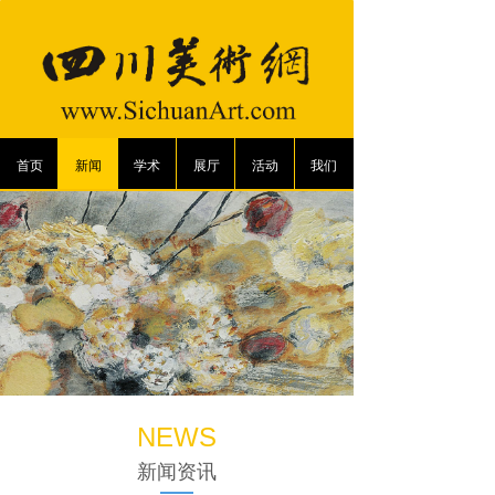
首页
新闻
学术
展厅
活动
我们
NEWS
新闻资讯